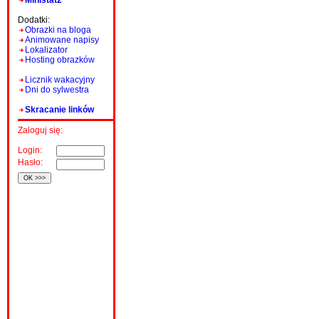
Ministat2
Dodatki:
Obrazki na bloga
Animowane napisy
Lokalizator
Hosting obrazków
Licznik wakacyjny
Dni do sylwestra
Skracanie linków
Zaloguj się:
Login:
Hasło: