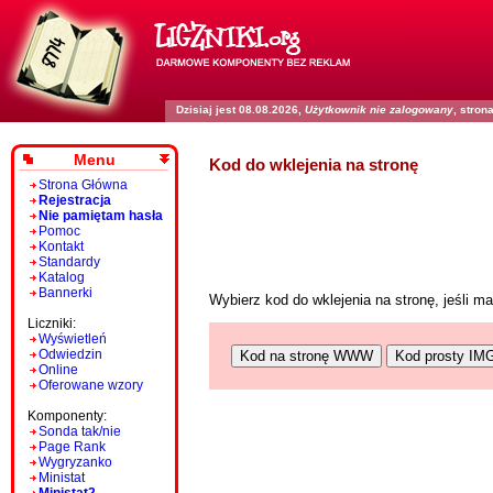
Dzisiaj jest 08.08.2026,
Użytkownik nie zalogowany
, stro
Menu
Kod do wklejenia na stronę
Strona Główna
Rejestracja
Nie pamiętam hasła
Pomoc
Kontakt
Standardy
Katalog
Bannerki
Wybierz kod do wklejenia na stronę, jeśli 
Liczniki:
Wyświetleń
Odwiedzin
Kod na stronę WWW
Kod prosty IM
Online
Oferowane wzory
Komponenty:
Sonda tak/nie
Page Rank
Wygryzanko
Ministat