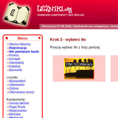
Dzisiaj jest 07.08.2026,
Użytkownik nie zalogowany
, stro
Menu
Krok 3 - wybierz tło
Strona Główna
Proszę wybrać tło z listy poniżej
Rejestracja
Nie pamiętam hasła
Pomoc
Kontakt
Standardy
Katalog
Bannerki
Liczniki:
Wyświetleń
Odwiedzin
Online
Oferowane wzory
Komponenty:
Sonda tak/nie
Page Rank
Wygryzanko
Ministat