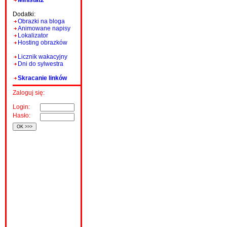
Ministat2
Dodatki:
Obrazki na bloga
Animowane napisy
Lokalizator
Hosting obrazków
Licznik wakacyjny
Dni do sylwestra
Skracanie linków
Zaloguj się:
Login:
Hasło: