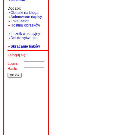
Ministat2
Dodatki:
Obrazki na bloga
Animowane napisy
Lokalizator
Hosting obrazków
Licznik wakacyjny
Dni do sylwestra
Skracanie linków
Zaloguj się:
Login:
Hasło: