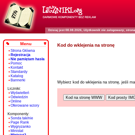
Dzisiaj jest 08.08.2026,
Użytkownik nie zalogowany
, stro
Menu
Kod do wklejenia na stronę
Strona Główna
Rejestracja
Nie pamiętam hasła
Pomoc
Kontakt
Standardy
Katalog
Bannerki
Wybierz kod do wklejenia na stronę, jeśli 
Liczniki:
Wyświetleń
Odwiedzin
Kod na stronę WWW
Kod prosty IM
Online
Oferowane wzory
Komponenty:
Sonda tak/nie
Page Rank
Wygryzanko
Ministat