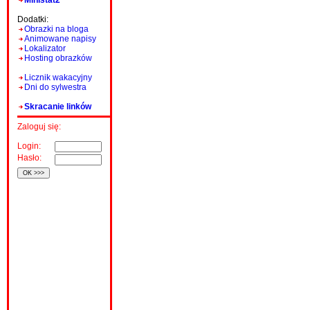
Ministat2
Dodatki:
Obrazki na bloga
Animowane napisy
Lokalizator
Hosting obrazków
Licznik wakacyjny
Dni do sylwestra
Skracanie linków
Zaloguj się:
Login:
Hasło: