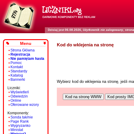
Dzisiaj jest 06.08.2026,
Użytkownik nie zalogowany
, stro
Menu
Kod do wklejenia na stronę
Strona Główna
Rejestracja
Nie pamiętam hasła
Pomoc
Kontakt
Standardy
Katalog
Bannerki
Wybierz kod do wklejenia na stronę, jeśli 
Liczniki:
Wyświetleń
Odwiedzin
Kod na stronę WWW
Kod prosty IM
Online
Oferowane wzory
Komponenty:
Sonda tak/nie
Page Rank
Wygryzanko
Ministat