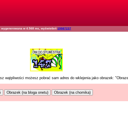
na wygenerowana w 4.568 ms, wyświetleń
19987237
masz wątpliwości możesz pobrać sam adres do wklejenia jako obrazek: "Obraz
G
Obrazek (na bloga onetu)
Obrazek (na chomika)