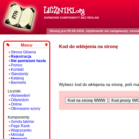
Dzisiaj jest 09.08.2026,
Użytkownik nie zalogowany
, stro
Menu
Kod do wklejenia na stronę
Strona Główna
Rejestracja
Nie pamiętam hasła
Pomoc
Kontakt
Standardy
Katalog
Bannerki
Wybierz kod do wklejenia na stronę, jeśli 
Liczniki:
Wyświetleń
Odwiedzin
Kod na stronę WWW
Kod prosty IM
Online
Oferowane wzory
Komponenty:
Sonda tak/nie
Page Rank
Wygryzanko
Ministat