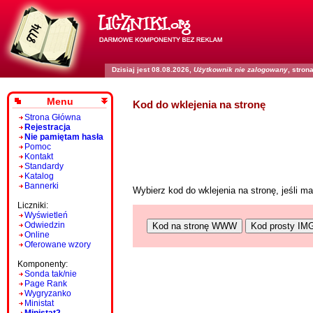
Dzisiaj jest 08.08.2026,
Użytkownik nie zalogowany
, stro
Menu
Kod do wklejenia na stronę
Strona Główna
Rejestracja
Nie pamiętam hasła
Pomoc
Kontakt
Standardy
Katalog
Bannerki
Wybierz kod do wklejenia na stronę, jeśli 
Liczniki:
Wyświetleń
Odwiedzin
Kod na stronę WWW
Kod prosty IM
Online
Oferowane wzory
Komponenty:
Sonda tak/nie
Page Rank
Wygryzanko
Ministat