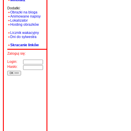
Ministat2
Dodatki:
Obrazki na bloga
Animowane napisy
Lokalizator
Hosting obrazków
Licznik wakacyjny
Dni do sylwestra
Skracanie linków
Zaloguj się:
Login:
Hasło: