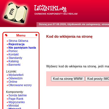
Dzisiaj jest 07.08.2026,
Użytkownik nie zalogowany
, stro
Menu
Kod do wklejenia na stronę
Strona Główna
Rejestracja
Nie pamiętam hasła
Pomoc
Kontakt
Standardy
Katalog
Bannerki
Wybierz kod do wklejenia na stronę, jeśli 
Liczniki:
Wyświetleń
Odwiedzin
Kod na stronę WWW
Kod prosty IM
Online
Oferowane wzory
Komponenty:
Sonda tak/nie
Page Rank
Wygryzanko
Ministat