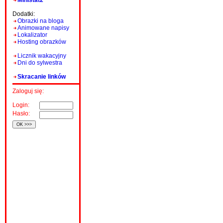
Ministat2
Dodatki:
Obrazki na bloga
Animowane napisy
Lokalizator
Hosting obrazków
Licznik wakacyjny
Dni do sylwestra
Skracanie linków
Zaloguj się:
Login:
Hasło: